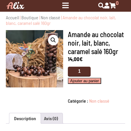
0
Accueil
|
Boutique
|
Non classé
| Amande au chocolat noir, lait,
blanc, caramel salé 160gr
Amande au chocolat
noir, lait, blanc,
caramel salé 160gr
14,00
€
quantité
de
Amande
Ajouter au panier
au
chocolat
noir,
Catégorie :
Non classé
lait,
blanc,
caramel
Description
Avis (0)
salé
160gr